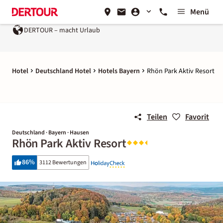
Menü
ERTOUR – macht Urlaub
Ein Unternehmen der
REWE Group
Hotel
Deutschland Hotel
Hotels Bayern
Rhön Park Aktiv Resort
Teilen
Favorit
Deutschland · Bayern · Hausen
Rhön Park Aktiv Resort
86
%
3112 Bewertungen