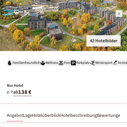
42 Hotelbilder
Familienfreundlich
Wellness
Pool
Parkplatz
Wintersport
Anima
Nur Hotel
138 €
ab
p. P.
Angebot
Lage
Hotelüberblick
Hotelbeschreibung
Bewertungen