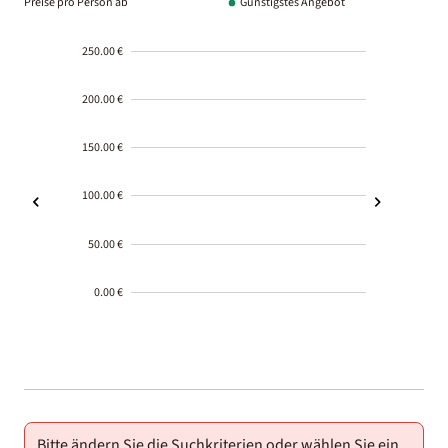
Preise pro Person ab
Günstigstes Angebot
250.00 €
200.00 €
150.00 €
100.00 €
50.00 €
0.00 €
2000-
01-02
Bitte ändern Sie die Suchkriterien oder wählen Sie ein