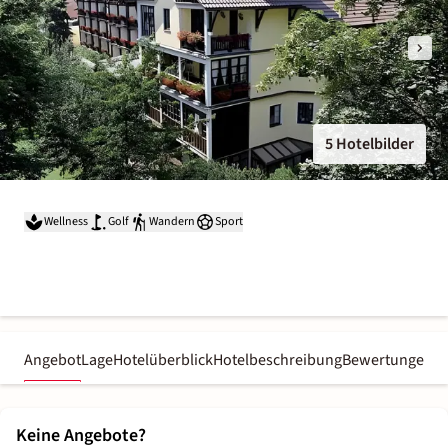
5 Hotelbilder
Wellness
Golf
Wandern
Sport
Angebot
Lage
Hotelüberblick
Hotelbeschreibung
Bewertungen
Keine Angebote?