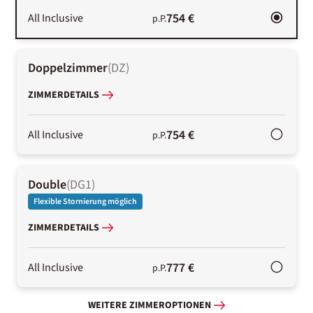
754 €
All Inclusive
p.P.
Doppelzimmer
(
DZ
)
ZIMMERDETAILS
754 €
All Inclusive
p.P.
Double
(
DG1
)
Flexible Stornierung möglich
ZIMMERDETAILS
777 €
All Inclusive
p.P.
WEITERE ZIMMEROPTIONEN