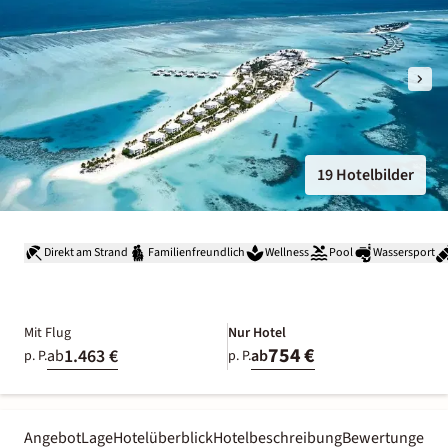
19 Hotelbilder
Direkt am Strand
Familienfreundlich
Wellness
Pool
Wassersport
Mit Flug
Nur Hotel
754 €
1.463 €
ab
ab
p. P.
p. P.
Angebot
Lage
Hotelüberblick
Hotelbeschreibung
Bewertungen