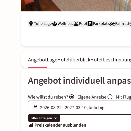
Tolle Lage
Wellness
Pool
Parkplatz
Fahrrad
Angebot
Lage
Hotelüberblick
Hotelbeschreibun
Angebot individuell anpa
Wie willst du reisen?
Eigene Anreise
Mit Flu
Filter anzeigen
Preiskalender ausblenden