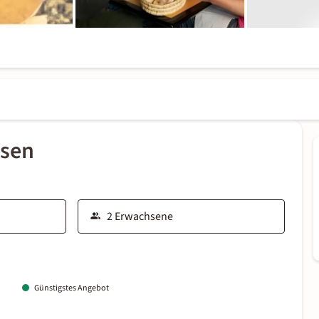
ssen
Günstigstes Angebot