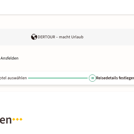
DERTOUR – macht Urlaub
 Ansfelden
otel auswählen
Reisedetails festlege
den