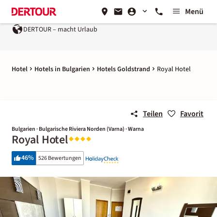
Menü
macht Urlaub
Ein Unternehmen der
REWE Group
Hotel
Hotels in Bulgarien
Hotels Goldstrand
Royal Hotel
Teilen
Favorit
Bulgarien · Bulgarische Riviera Norden (Varna) · Warna
Royal Hotel
46
%
526 Bewertungen