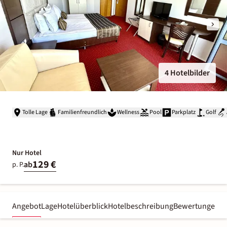
4 Hotelbilder
Tolle Lage
Familienfreundlich
Wellness
Pool
Parkplatz
Golf
Nur Hotel
129 €
ab
p. P.
Angebot
Lage
Hotelüberblick
Hotelbeschreibung
Bewertungen