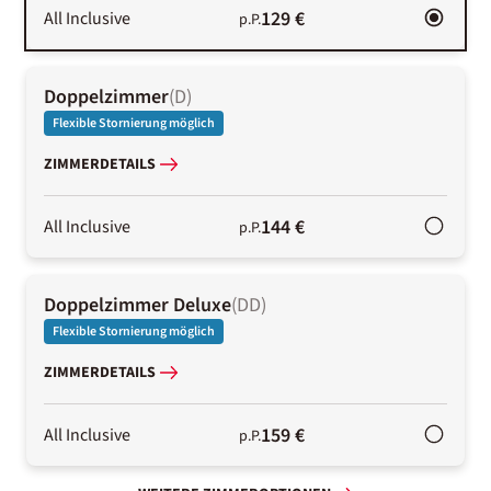
129 €
All Inclusive
p.P.
Doppelzimmer
(
D
)
Flexible Stornierung möglich
ZIMMERDETAILS
144 €
All Inclusive
p.P.
Doppelzimmer Deluxe
(
DD
)
Flexible Stornierung möglich
ZIMMERDETAILS
159 €
All Inclusive
p.P.