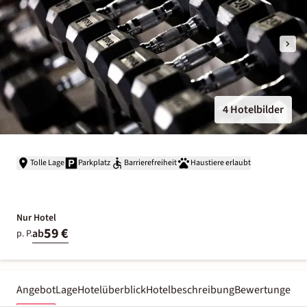
4 Hotelbilder
Tolle Lage
Parkplatz
Barrierefreiheit
Haustiere erlaubt
Nur Hotel
59 €
ab
p. P.
Angebot
Lage
Hotelüberblick
Hotelbeschreibung
Bewertungen