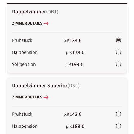
Doppelzimmer
(
DB1
)
ZIMMERDETAILS
134 €
Frühstück
p.P.
178 €
Halbpension
p.P.
199 €
Vollpension
p.P.
Doppelzimmer Superior
(
DS1
)
ZIMMERDETAILS
143 €
Frühstück
p.P.
188 €
Halbpension
p.P.