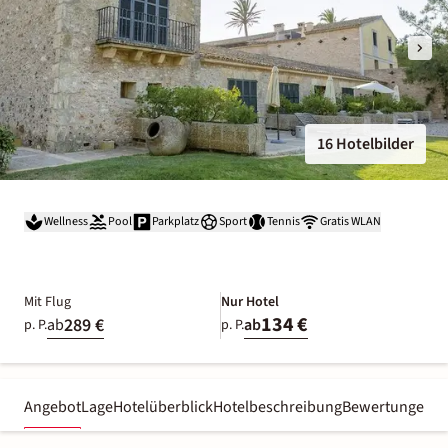
16 Hotelbilder
Wellness
Pool
Parkplatz
Sport
Tennis
Gratis WLAN
Mit Flug
Nur Hotel
134 €
289 €
ab
ab
p. P.
p. P.
Angebot
Lage
Hotelüberblick
Hotelbeschreibung
Bewertungen