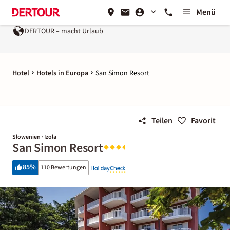
Menü
 – macht Urlaub
Ein Unternehmen der
REWE Group
Hotel
Hotels in Europa
San Simon Resort
Teilen
Favorit
Slowenien · Izola
San Simon Resort
85
%
110 Bewertungen