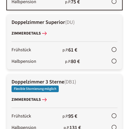
75 €
Halbpension
p.P.
Doppelzimmer Superior
(
DU
)
ZIMMERDETAILS
61 €
Frühstück
p.P.
80 €
Halbpension
p.P.
Doppelzimmer 3 Sterne
(
DB1
)
Flexible Stornierung möglich
ZIMMERDETAILS
95 €
Frühstück
p.P.
131 €
Halbpension
p.P.