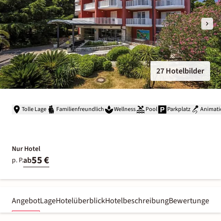
27 Hotelbilder
Tolle Lage
Familienfreundlich
Wellness
Pool
Parkplatz
Animati
Nur Hotel
55 €
ab
p. P.
Angebot
Lage
Hotelüberblick
Hotelbeschreibung
Bewertungen