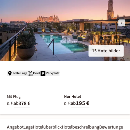
15 Hotelbilder
Tolle Lage
Pool
Parkplatz
Mit Flug
Nur Hotel
195 €
378 €
ab
ab
p. P.
p. P.
Angebot
Lage
Hotelüberblick
Hotelbeschreibung
Bewertungen