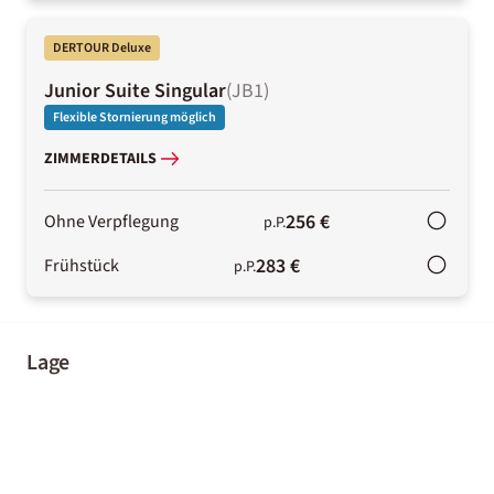
DERTOUR Deluxe
Junior Suite Singular
(
JB1
)
Flexible Stornierung möglich
ZIMMERDETAILS
256 €
Ohne Verpflegung
p.P.
283 €
Frühstück
p.P.
Lage