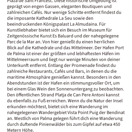
Plaza de Sant Francesc. Diese historische Umgebung ist
geprägt von engen Gassen, eleganten Boutiquen und
zahlreichen Cafés. Nur wenige Schritte entfernt findest du
die imposante Kathedrale La Seu sowie den
beeindruckenden Königspalast La Almudaina. Für
Kunstliebhaber bietet sich ein Besuch im Museum für
Zeitgenössische Kunst Es Baluard und der nahegelegene
Parc de la Mar an. Von hier genießt du einen herrlichen
Blick auf die Kathedrale und das Mittelmeer. Der Hafen Port
de Palma ist einer der größten und lebhaftesten Häfen im
Mittelmeerraum und liegt nur wenige Minuten von deiner
Unterkunft entfernt. Entlang der Promenade findest du
zahlreiche Restaurants, Cafés und Bars, in denen du die
maritime Atmosphäre genießen kannst. Besonders in den
Abendstunden ist der Hafen ein stimmungsvoller Ort, um
bei einem Glas Wein den Sonnenuntergang zu beobachten.
Den öffentlichen Strand Platja de Can Pere Antoni kannst
du ebenfalls zu Fuß erreichen. Wenn du die Natur der Insel
erkunden möchtest, bietet sich eine Wanderung im
nahegelegenen Wandergebiet Vista Point Puig der Bendinat
an. Westlich von Palma gelegen führt dich eine Wanderung
durch duftende Pinienwälder bis zum Gipfel auf etwa 450
Metern Höhe.