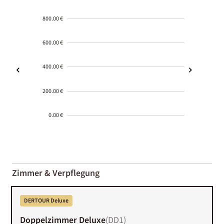
800.00 €
600.00 €
400.00 €
200.00 €
0.00 €
2000-
01-02
Zimmer & Verpflegung
DERTOUR Deluxe
Doppelzimmer Deluxe
(
DD1
)