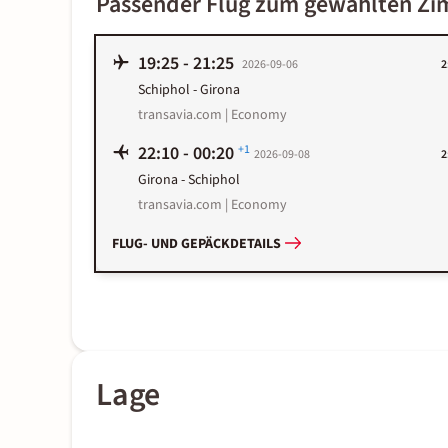
Passender Flug zum gewählten Z
19:25
-
21:25
2026-09-06
2
Schiphol
-
Girona
transavia.com | Economy
22:10
-
00:20
+1
2026-09-08
2
Girona
-
Schiphol
transavia.com | Economy
FLUG- UND GEPÄCKDETAILS
Lage