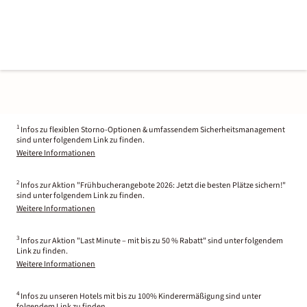
1
Infos zu flexiblen Storno-Optionen & umfassendem Sicherheitsmanagement
sind unter folgendem Link zu finden.
Weitere Informationen
2
Infos zur Aktion "Frühbucherangebote 2026: Jetzt die besten Plätze sichern!"
sind unter folgendem Link zu finden.
Weitere Informationen
3
Infos zur Aktion "Last Minute – mit bis zu 50 % Rabatt" sind unter folgendem
Link zu finden.
Weitere Informationen
4
Infos zu unseren Hotels mit bis zu 100% Kinderermäßigung sind unter
folgendem Link zu finden.