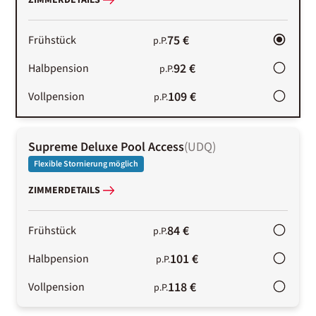
ZIMMERDETAILS
75 €
Frühstück
p.P.
92 €
Halbpension
p.P.
109 €
Vollpension
p.P.
Supreme Deluxe Pool Access
(
UDQ
)
Flexible Stornierung möglich
ZIMMERDETAILS
84 €
Frühstück
p.P.
101 €
Halbpension
p.P.
118 €
Vollpension
p.P.