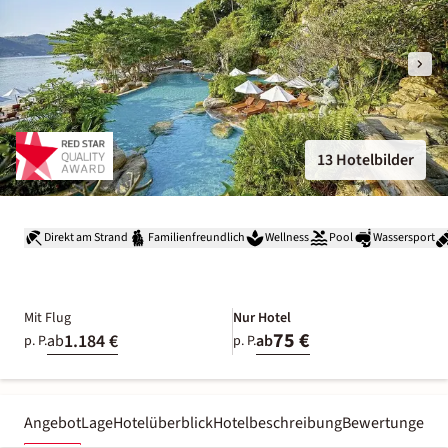
13 Hotelbilder
Direkt am Strand
Familienfreundlich
Wellness
Pool
Wassersport
Mit Flug
Nur Hotel
75 €
1.184 €
ab
ab
p. P.
p. P.
Angebot
Lage
Hotelüberblick
Hotelbeschreibung
Bewertungen