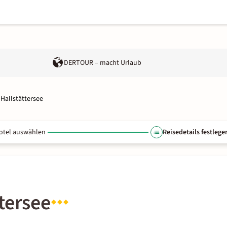
DERTOUR – macht Urlaub
Hallstättersee
otel auswählen
Reisedetails festlege
tersee