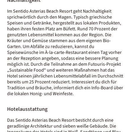
Nachhaltigkeit
Im Sentido Asterias Beach Resort geht Nachhaltigkeit
sprichwörtlich durch den Magen. Typisch griechische
Speisen und Getränke, hergestellt aus lokalen Produkten,
haben ihren festen Platz am Büfett. Rund 70 Prozent der
genutzten Lebensmittel kommen aus der Region. Die
Kräuter und Gemüse stammen aus dem eigenen Bio-
Garten. Um Abfälle zu reduzieren, kannst du
Speisewünsche im À-la-carte-Restaurant einen Tag vorher
an der Rezeption angeben, sodass eine bessere Planung
möglich ist. Durch die Teilnahme an dem Futouris-Projekt
„Sustainable Food“ und weiteren Maßnahmen hat das
Hotel seinen jährlichen Lebensmittelabfall im Durchschnitt
bereits um 25 Prozent reduziert. Interessiert du dich für
Tradition und Bräuche, informiert dich ein Info-Board über
die lokalen Honig- und Weinfeste.
Hotelausstattung
Das Sentido Asterias Beach Resort besticht durch eine
geradlinige Architektur und sieben weiße Gebäude. Die
Innenräume des Hotels sind in Weiß, Sandtönen und Blau