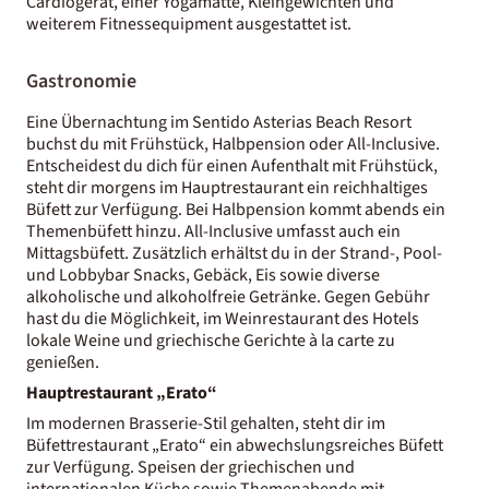
Cardiogerät, einer Yogamatte, Kleingewichten und
weiterem Fitnessequipment ausgestattet ist.
Gastronomie
Eine Übernachtung im Sentido Asterias Beach Resort
buchst du mit Frühstück, Halbpension oder All-Inclusive.
Entscheidest du dich für einen Aufenthalt mit Frühstück,
steht dir morgens im Hauptrestaurant ein reichhaltiges
Büfett zur Verfügung. Bei Halbpension kommt abends ein
Themenbüfett hinzu. All-Inclusive umfasst auch ein
Mittagsbüfett. Zusätzlich erhältst du in der Strand-, Pool-
und Lobbybar Snacks, Gebäck, Eis sowie diverse
alkoholische und alkoholfreie Getränke. Gegen Gebühr
hast du die Möglichkeit, im Weinrestaurant des Hotels
lokale Weine und griechische Gerichte à la carte zu
genießen.
Hauptrestaurant „Erato“
Im modernen Brasserie-Stil gehalten, steht dir im
Büfettrestaurant „Erato“ ein abwechslungsreiches Büfett
zur Verfügung. Speisen der griechischen und
internationalen Küche sowie Themenabende mit