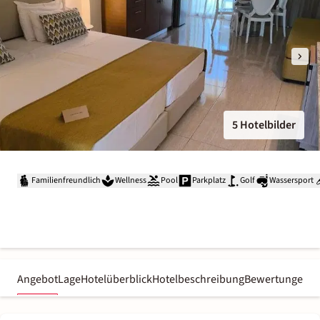
5 Hotelbilder
Familienfreundlich
Wellness
Pool
Parkplatz
Golf
Wassersport
Angebot
Lage
Hotelüberblick
Hotelbeschreibung
Bewertungen