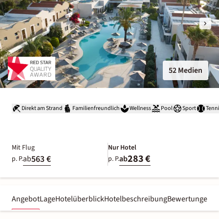
52 Medien
Direkt am Strand
Familienfreundlich
Wellness
Pool
Sport
Tenn
Mit Flug
Nur Hotel
283 €
563 €
ab
ab
p. P.
p. P.
Angebot
Lage
Hotelüberblick
Hotelbeschreibung
Bewertungen