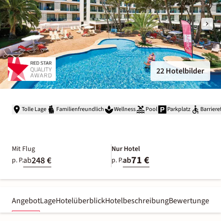
22 Hotelbilder
Tolle Lage
Familienfreundlich
Wellness
Pool
Parkplatz
Barriere
Mit Flug
Nur Hotel
71 €
248 €
ab
ab
p. P.
p. P.
Angebot
Lage
Hotelüberblick
Hotelbeschreibung
Bewertungen