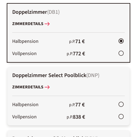
Doppelzimmer
(
DB1
)
ZIMMERDETAILS
71 €
Halbpension
p.P.
772 €
Vollpension
p.P.
Doppelzimmer Select Poolblick
(
DNP
)
ZIMMERDETAILS
77 €
Halbpension
p.P.
838 €
Vollpension
p.P.