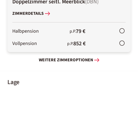
Doppelzimmer seitl. Meerblick
(
DBN
)
ZIMMERDETAILS
79 €
Halbpension
p.P.
852 €
Vollpension
p.P.
WEITERE ZIMMEROPTIONEN
Lage