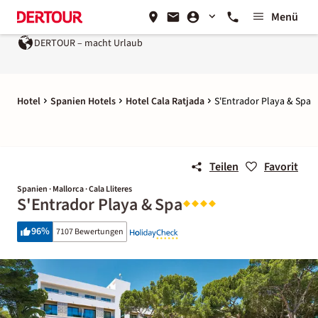
Menü
OUR – macht Urlaub
Ein Unternehmen der
REWE Group
Hotel
Spanien Hotels
Hotel Cala Ratjada
S'Entrador Playa & Spa
Teilen
Favorit
Spanien · Mallorca · Cala Lliteres
S'Entrador Playa & Spa
96
%
7107 Bewertungen