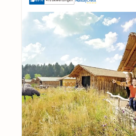
89
%
478 Bewertungen