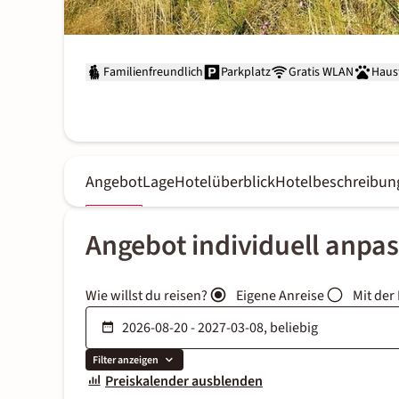
Familienfreundlich
Parkplatz
Gratis WLAN
Haust
Angebot
Lage
Hotelüberblick
Hotelbeschreibun
Angebot individuell anpa
Wie willst du reisen?
Eigene Anreise
Mit der
Filter anzeigen
Preiskalender ausblenden