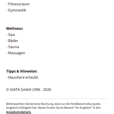
- Fitnessraum
- Gymnastik
Wellness:
- Spa
- Bäder
- Sauna
- Massagen
Tipps & Hinweise:
- Haustiere erlaubt
© GIATA GmbH 1996 - 2026
Bitte beachten Sie bei einer Buchung, dass nur die Hotelbeschreibung des
Angebots Gültigkeit hat. Diesen finden Sie im Bereich “Ihr Angebot” in den
Angebotsdetails
.