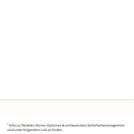
1
Infos zu flexiblen Storno-Optionen & umfassendem Sicherheitsmanagement
sind unter folgendem Link zu finden.