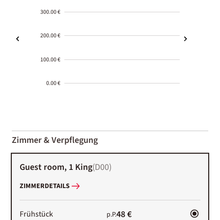
300.00 €
200.00 €
100.00 €
0.00 €
2000-
01-02
Zimmer & Verpflegung
Guest room, 1 King
(
D00
)
ZIMMERDETAILS
48 €
Frühstück
p.P.