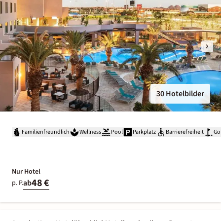
30 Hotelbilder
Familienfreundlich
Wellness
Pool
Parkplatz
Barrierefreiheit
Go
Nur Hotel
48 €
ab
p. P.