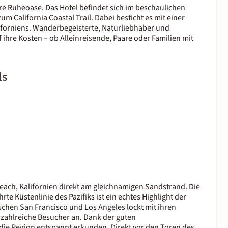
hre Ruheoase. Das Hotel befindet sich im beschaulichen
 California Coastal Trail. Dabei besticht es mit einer
iforniens. Wanderbegeisterte, Naturliebhaber und
ihre Kosten – ob Alleinreisende, Paare oder Familien mit
ls
o Beach, Kalifornien direkt am gleichnamigen Sandstrand. Die
rte Küstenlinie des Pazifiks ist ein echtes Highlight der
schen San Francisco und Los Angeles lockt mit ihren
zahlreiche Besucher an. Dank der guten
die Region entspannt erkunden. Direkt vor den Toren des