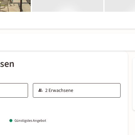
ssen
Günstigstes Angebot