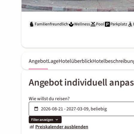
Familienfreundlich
Wellness
Pool
Parkplatz
Angebot
Lage
Hotelüberblick
Hotelbeschreibun
Angebot individuell anpa
Wie willst du reisen?
Filter anzeigen
Preiskalender ausblenden