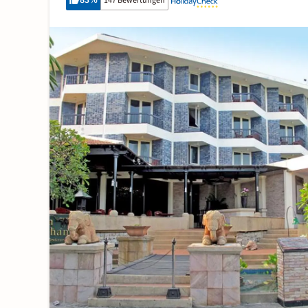
83
%
147 Bewertungen