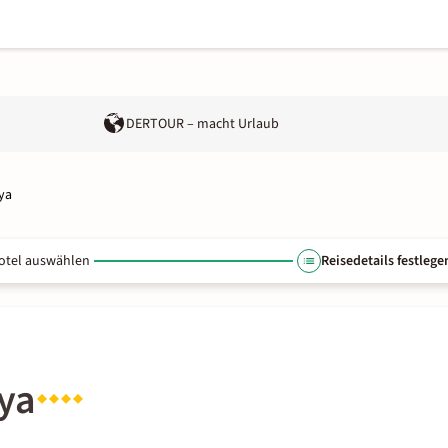
DERTOUR – macht Urlaub
ya
otel auswählen
Reisedetails festlege
ya