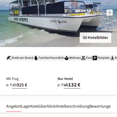
50 Hotelbilder
Direkt am Strand
Familienfreundlich
Wellness
Pool
Parkplatz
B
Mit Flug
Nur Hotel
132 €
925 €
ab
ab
p. P.
p. P.
Angebot
Lage
Hotelüberblick
Hotelbeschreibung
Bewertungen