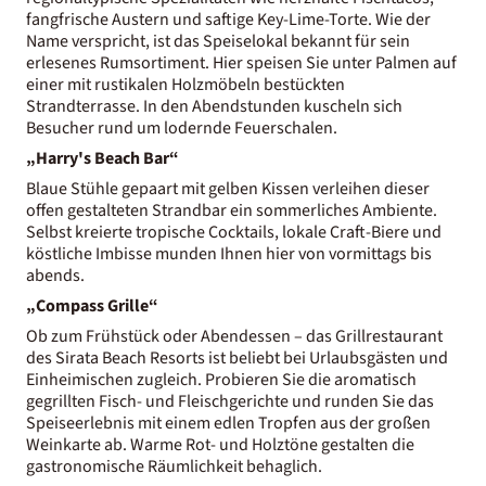
fangfrische Austern und saftige Key-Lime-Torte. Wie der
Name verspricht, ist das Speiselokal bekannt für sein
erlesenes Rumsortiment. Hier speisen Sie unter Palmen auf
einer mit rustikalen Holzmöbeln bestückten
Strandterrasse. In den Abendstunden kuscheln sich
Besucher rund um lodernde Feuerschalen.
„Harry's Beach Bar“
Blaue Stühle gepaart mit gelben Kissen verleihen dieser
offen gestalteten Strandbar ein sommerliches Ambiente.
Selbst kreierte tropische Cocktails, lokale Craft-Biere und
köstliche Imbisse munden Ihnen hier von vormittags bis
abends.
„Compass Grille“
Ob zum Frühstück oder Abendessen – das Grillrestaurant
des Sirata Beach Resorts ist beliebt bei Urlaubsgästen und
Einheimischen zugleich. Probieren Sie die aromatisch
gegrillten Fisch- und Fleischgerichte und runden Sie das
Speiseerlebnis mit einem edlen Tropfen aus der großen
Weinkarte ab. Warme Rot- und Holztöne gestalten die
gastronomische Räumlichkeit behaglich.