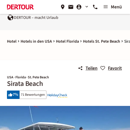
Menü
R – macht Urlaub
Ein Unternehmen der
REWE Group
Hotel
Hotels in den USA
Hotel Florida
Hotels St. Pete Beach
Sir
Teilen
Favorit
USA · Florida · St. Pete Beach
Sirata Beach
7
%
71 Bewertungen