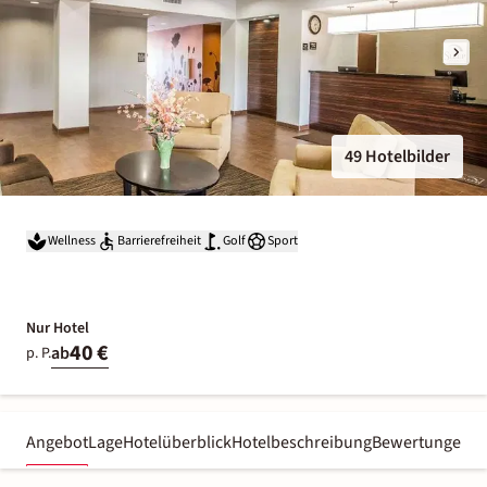
49 Hotelbilder
Wellness
Barrierefreiheit
Golf
Sport
Nur Hotel
40 €
ab
p. P.
Angebot
Lage
Hotelüberblick
Hotelbeschreibung
Bewertungen