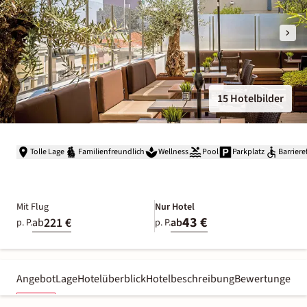
15 Hotelbilder
Tolle Lage
Familienfreundlich
Wellness
Pool
Parkplatz
Barriere
Mit Flug
Nur Hotel
43 €
221 €
ab
ab
p. P.
p. P.
Angebot
Lage
Hotelüberblick
Hotelbeschreibung
Bewertungen