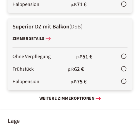
71 €
Halbpension
p.P.
Superior DZ mit Balkon
(
DSB
)
ZIMMERDETAILS
51 €
Ohne Verpflegung
p.P.
62 €
Frühstück
p.P.
75 €
Halbpension
p.P.
WEITERE ZIMMEROPTIONEN
Lage