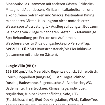
Sihanoukville zusammen mit anderen Gästen. Frühstück,
Mittag- und Abendessen, Minibar mit alkoholischen und
alkoholfreien Getränken und Snacks, Destination Dining
mit anderen Gästen. Nutzung von nicht-motorisierter
Wassersport Ausrüstung, 1 x Ausflug auf Longtail Boot zum
Sala Song Saa Village mit anderen Gästen. 1 x 60-minütige
Spa-Behandlung pro Person und Aufenthalt,
Wäscheservice für 3 Kleidungsstücke pro Person/Tag.
SPEZIELL FÜR SIE:
Bootstransfer ab/bis Pier inklusive
(zusammen mit anderen Gästen).
Jungle Villa (VB1):
121-150 qm, Villa, Meerblick, Regenwaldblick, Schreibtisch,
Couch, Doppelbett (Kingsize), 1 Bad, Tageslichtbad,
Dusche, Badewanne, Regendusche, Außendusche, WC,
Bademantel, Haartrockner, Klimaanlage, individuell
regulierbar, Minibar kostenpflichtig, Safe, 1 TV
(Flachbildschirm), iPod-Dockingstation, WLAN, Kaffee/Tee,