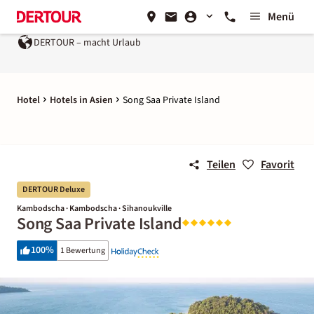
Menü
Urlaub
Ein Unternehmen der
REWE Group
Hotel
Hotels in Asien
Song Saa Private Island
Teilen
Favorit
DERTOUR Deluxe
Kambodscha · Kambodscha · Sihanoukville
Song Saa Private Island
100
%
1 Bewertung