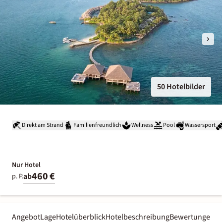
50 Hotelbilder
Direkt am Strand
Familienfreundlich
Wellness
Pool
Wassersport
Nur Hotel
460 €
ab
p. P.
Angebot
Lage
Hotelüberblick
Hotelbeschreibung
Bewertungen