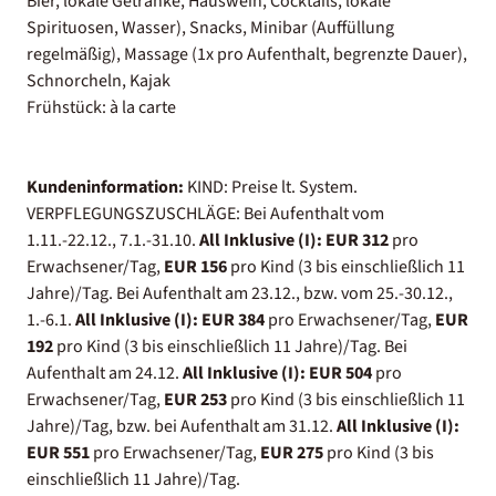
Bier, lokale Getränke, Hauswein, Cocktails, lokale
Spirituosen, Wasser), Snacks, Minibar (Auffüllung
regelmäßig), Massage (1x pro Aufenthalt, begrenzte Dauer),
Schnorcheln, Kajak
Frühstück: à la carte
Kundeninformation:
KIND: Preise lt. System.
VERPFLEGUNGSZUSCHLÄGE: Bei Aufenthalt vom
1.11.-22.12., 7.1.-31.10.
All Inklusive (I):
EUR 312
pro
Erwachsener/Tag,
EUR 156
pro Kind (3 bis einschließlich 11
Jahre)/Tag. Bei Aufenthalt am 23.12., bzw. vom 25.-30.12.,
1.-6.1.
All Inklusive (I):
EUR 384
pro Erwachsener/Tag,
EUR
192
pro Kind (3 bis einschließlich 11 Jahre)/Tag. Bei
Aufenthalt am 24.12.
All Inklusive (I):
EUR 504
pro
Erwachsener/Tag,
EUR 253
pro Kind (3 bis einschließlich 11
Jahre)/Tag, bzw. bei Aufenthalt am 31.12.
All Inklusive (I):
EUR 551
pro Erwachsener/Tag,
EUR 275
pro Kind (3 bis
einschließlich 11 Jahre)/Tag.