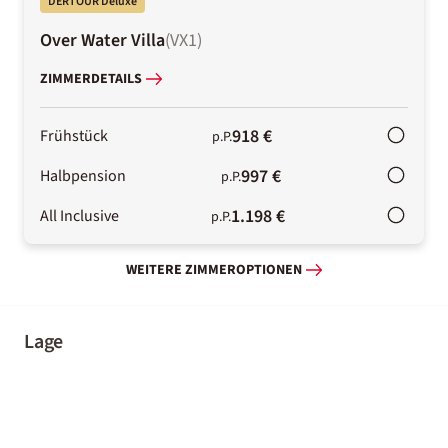
DERTOUR Deluxe
Over Water Villa
(
VX1
)
ZIMMERDETAILS
918 €
Frühstück
p.P.
997 €
Halbpension
p.P.
1.198 €
All Inclusive
p.P.
WEITERE ZIMMEROPTIONEN
Lage