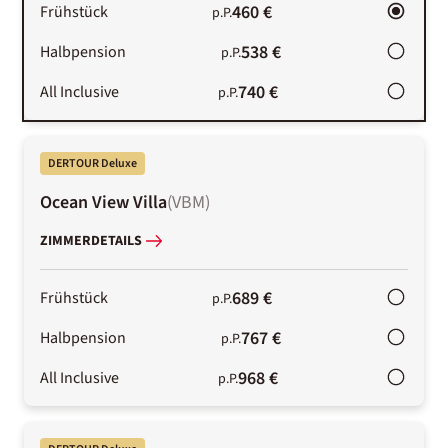
460 €
Frühstück
p.P.
538 €
Halbpension
p.P.
740 €
All Inclusive
p.P.
DERTOUR Deluxe
Ocean View Villa
(
VBM
)
ZIMMERDETAILS
689 €
Frühstück
p.P.
767 €
Halbpension
p.P.
968 €
All Inclusive
p.P.