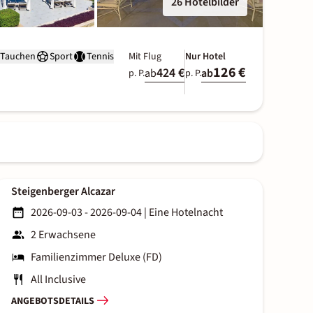
26 Hotelbilder
Tauchen
Sport
Tennis
Mit Flug
Nur Hotel
126 €
424 €
ab
ab
p. P.
p. P.
Steigenberger Alcazar
2026-09-03 - 2026-09-04
|
Eine Hotelnacht
2 Erwachsene
Familienzimmer Deluxe (FD)
All Inclusive
ANGEBOTSDETAILS