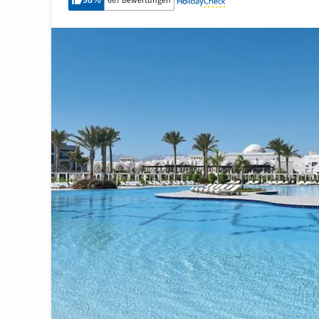
98
%
667 Bewertungen