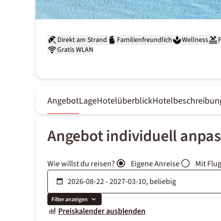
Direkt am Strand
Familienfreundlich
Wellness
Gratis WLAN
Angebot
Lage
Hotelüberblick
Hotelbeschreibun
Angebot individuell anpa
Wie willst du reisen?
Eigene Anreise
Mit Flu
Filter anzeigen
Preiskalender ausblenden