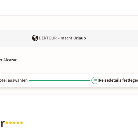
DERTOUR – macht Urlaub
r Alcazar
otel auswählen
Reisedetails festlege
r