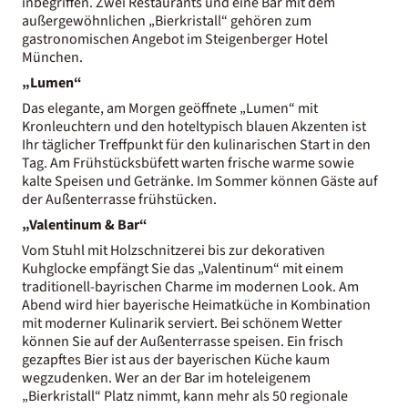
inbegriffen. Zwei Restaurants und eine Bar mit dem
außergewöhnlichen „Bierkristall“ gehören zum
gastronomischen Angebot im Steigenberger Hotel
München.
„Lumen“
Das elegante, am Morgen geöffnete „Lumen“ mit
Kronleuchtern und den hoteltypisch blauen Akzenten ist
Ihr täglicher Treffpunkt für den kulinarischen Start in den
Tag. Am Frühstücksbüfett warten frische warme sowie
kalte Speisen und Getränke. Im Sommer können Gäste auf
der Außenterrasse frühstücken.
„Valentinum & Bar“
Vom Stuhl mit Holzschnitzerei bis zur dekorativen
Kuhglocke empfängt Sie das „Valentinum“ mit einem
traditionell-bayrischen Charme im modernen Look. Am
Abend wird hier bayerische Heimatküche in Kombination
mit moderner Kulinarik serviert. Bei schönem Wetter
können Sie auf der Außenterrasse speisen. Ein frisch
gezapftes Bier ist aus der bayerischen Küche kaum
wegzudenken. Wer an der Bar im hoteleigenem
„Bierkristall“ Platz nimmt, kann mehr als 50 regionale