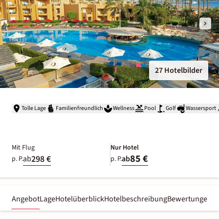
27 Hotelbilder
Tolle Lage
Familienfreundlich
Wellness
Pool
Golf
Wassersport
Mit Flug
Nur Hotel
85 €
298 €
ab
ab
p. P.
p. P.
Angebot
Lage
Hotelüberblick
Hotelbeschreibung
Bewertungen