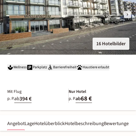
16 Hotelbilder
Wellness
Parkplatz
Barrierefreiheit
Haustiere erlaubt
Mit Flug
Nur Hotel
68 €
394 €
ab
ab
p. P.
p. P.
Angebot
Lage
Hotelüberblick
Hotelbeschreibung
Bewertungen