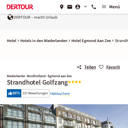
Menü
 macht Urlaub
Ein Unternehmen der
REWE Group
Hotel
Hotels in den Niederlanden
Hotel Egmond Aan Zee
Strandh
Teilen
Favorit
Niederlande · Nordholland · Egmond aan Zee
Strandhotel Golfzang
86
%
227 Bewertungen