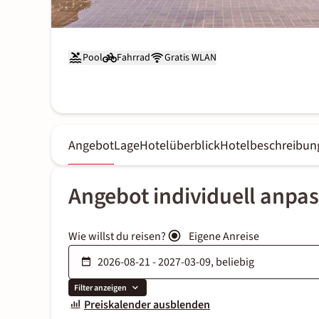
Pool
Fahrrad
Gratis WLAN
Angebot
Lage
Hotelüberblick
Hotelbeschreibun
Angebot individuell anpa
Wie willst du reisen?
Eigene Anreise
Filter anzeigen
Preiskalender ausblenden