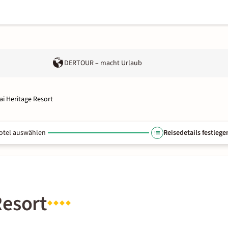
DERTOUR – macht Urlaub
i Heritage Resort
otel auswählen
Reisedetails festlege
Resort