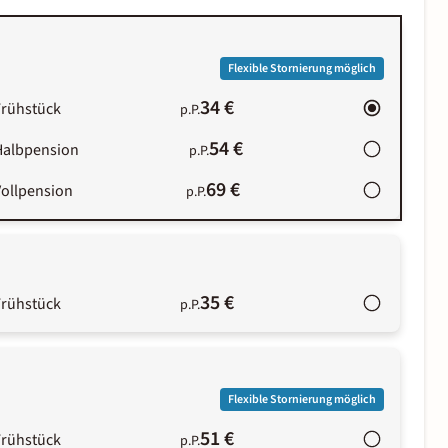
Flexible Stornierung möglich
34 €
Frühstück
p.P.
54 €
Halbpension
p.P.
69 €
Vollpension
p.P.
35 €
Frühstück
p.P.
Flexible Stornierung möglich
51 €
Frühstück
p.P.