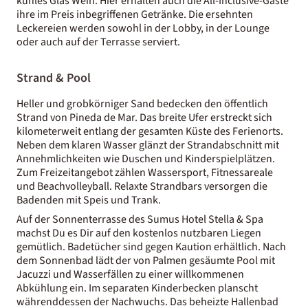
kühles Glas Wein. Hier erhalten auch die All-Inclusive-Gäste
ihre im Preis inbegriffenen Getränke. Die ersehnten
Leckereien werden sowohl in der Lobby, in der Lounge
oder auch auf der Terrasse serviert.
Strand & Pool
Heller und grobkörniger Sand bedecken den öffentlich
Strand von Pineda de Mar. Das breite Ufer erstreckt sich
kilometerweit entlang der gesamten Küste des Ferienorts.
Neben dem klaren Wasser glänzt der Strandabschnitt mit
Annehmlichkeiten wie Duschen und Kinderspielplätzen.
Zum Freizeitangebot zählen Wassersport, Fitnessareale
und Beachvolleyball. Relaxte Strandbars versorgen die
Badenden mit Speis und Trank.
Auf der Sonnenterrasse des Sumus Hotel Stella & Spa
machst Du es Dir auf den kostenlos nutzbaren Liegen
gemütlich. Badetücher sind gegen Kaution erhältlich. Nach
dem Sonnenbad lädt der von Palmen gesäumte Pool mit
Jacuzzi und Wasserfällen zu einer willkommenen
Abkühlung ein. Im separaten Kinderbecken planscht
währenddessen der Nachwuchs. Das beheizte Hallenbad