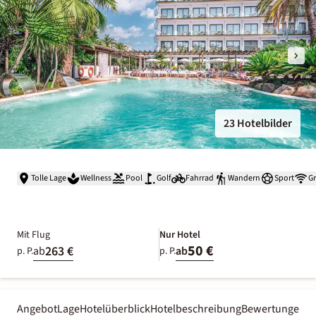
23 Hotelbilder
Tolle Lage
Wellness
Pool
Golf
Fahrrad
Wandern
Sport
G
Mit Flug
Nur Hotel
50 €
263 €
ab
ab
p. P.
p. P.
Angebot
Lage
Hotelüberblick
Hotelbeschreibung
Bewertungen