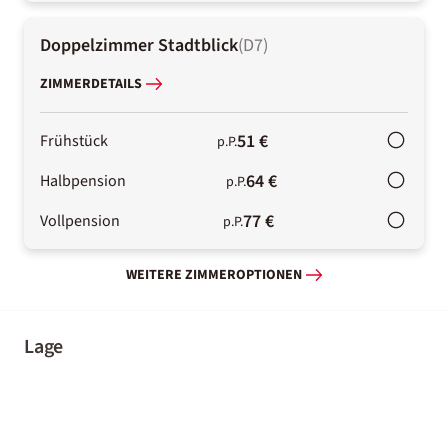
Doppelzimmer Stadtblick
(
D7
)
ZIMMERDETAILS
51 €
Frühstück
p.P.
64 €
Halbpension
p.P.
77 €
Vollpension
p.P.
WEITERE ZIMMEROPTIONEN
Lage