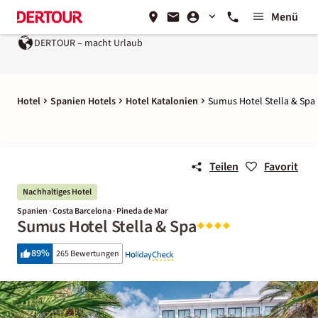
Menü
t Urlaub
Ein Unternehmen der
REWE Group
Hotel
Spanien Hotels
Hotel Katalonien
Sumus Hotel Stella & Spa
Teilen
Favorit
Nachhaltiges Hotel
Spanien · Costa Barcelona · Pineda de Mar
Sumus Hotel Stella & Spa
89
%
265 Bewertungen