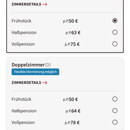
ZIMMERDETAILS
50 €
Frühstück
p.P.
63 €
Halbpension
p.P.
75 €
Vollpension
p.P.
Doppelzimmer
(
D
)
Flexible Stornierung möglich
ZIMMERDETAILS
50 €
Frühstück
p.P.
64 €
Halbpension
p.P.
78 €
Vollpension
p.P.