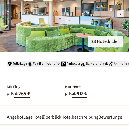
23 Hotelbilder
Tolle Lage
Familienfreundlich
Parkplatz
Barrierefreiheit
Animatio
Mit Flug
Nur Hotel
40 €
265 €
ab
ab
p. P.
p. P.
Angebot
Lage
Hotelüberblick
Hotelbeschreibung
Bewertungen