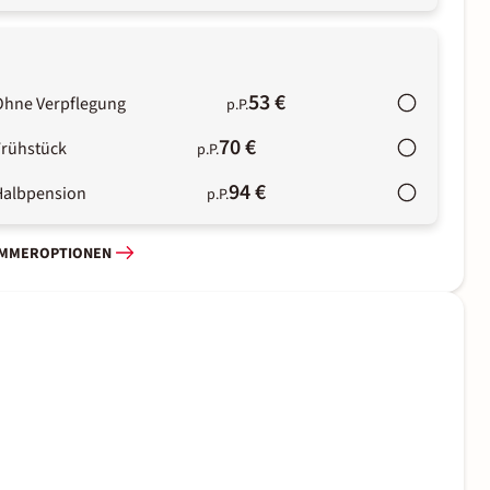
53 €
Ohne Verpflegung
p.P.
70 €
Frühstück
p.P.
94 €
Halbpension
p.P.
IMMEROPTIONEN