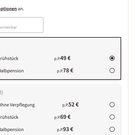
optionen
an.
tornierbar
49 €
Frühstück
p.P.
78 €
Halbpension
p.P.
2
)
52 €
Ohne Verpflegung
p.P.
69 €
Frühstück
p.P.
93 €
Halbpension
p.P.