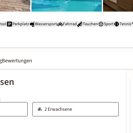
Pool
Parkplatz
Wassersport
Fahrrad
Tauchen
Sport
Tennis
g
Bewertungen
ssen
g