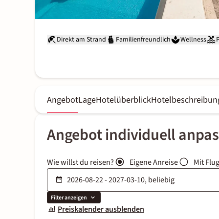
Direkt am Strand
Familienfreundlich
Wellness
Angebot
Lage
Hotelüberblick
Hotelbeschreibun
Angebot individuell anpa
Wie willst du reisen?
Eigene Anreise
Mit Flu
Filter anzeigen
Preiskalender ausblenden