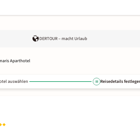
DERTOUR – macht Urlaub
maris Aparthotel
otel auswählen
Reisedetails festlege