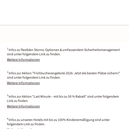
1
Infos zu flexiblen Storno-Optionen & umfassendem Sicherheitsmanagement
sind unter folgendem Link zu finden.
Weitere Informationen
2
Infos zur Aktion "Frühbucherangebote 2026: Jetzt die besten Plätze sichern!"
sind unter folgendem Link zu finden.
Weitere Informationen
3
Infos zur Aktion "Last Minute – mit bis zu 50 % Rabatt" sind unter folgendem
Link zu finden.
Weitere Informationen
4
Infos zu unseren Hotels mit bis zu 100% Kinderermäßigung sind unter
folgendem Link zu finden.