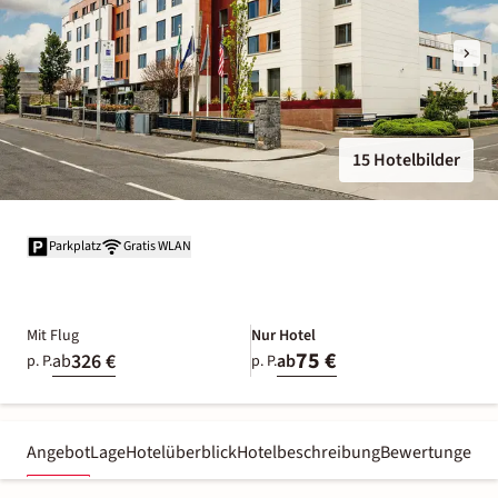
15 Hotelbilder
Parkplatz
Gratis WLAN
Mit Flug
Nur Hotel
75 €
326 €
ab
ab
p. P.
p. P.
Angebot
Lage
Hotelüberblick
Hotelbeschreibung
Bewertungen