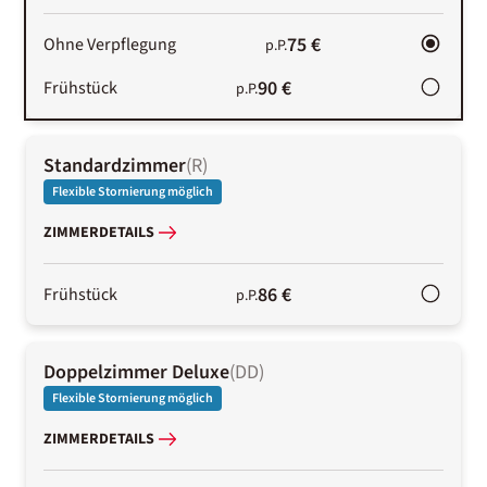
75 €
Ohne Verpflegung
p.P.
90 €
Frühstück
p.P.
Standardzimmer
(
R
)
Flexible Stornierung möglich
ZIMMERDETAILS
86 €
Frühstück
p.P.
Doppelzimmer Deluxe
(
DD
)
Flexible Stornierung möglich
ZIMMERDETAILS