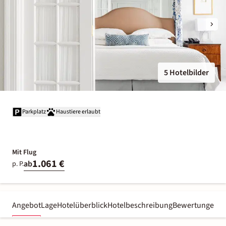
5 Hotelbilder
Parkplatz
Haustiere erlaubt
Mit Flug
1.061 €
ab
p. P.
Angebot
Lage
Hotelüberblick
Hotelbeschreibung
Bewertungen