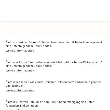
1
Infos zu flexiblen Storno-Optionen & umfassendem Sicherheitsmanagement
sind unter folgendem Link zu finden.
Weitere Informationen
2
Infos zur Aktion "Frühbucherangebote 2026: Jetzt die besten Plätze sichern!"
sind unter folgendem Link zu finden.
Weitere Informationen
3
Infos zur Aktion "Last Minute – mit bis zu 50 % Rabatt" sind unter folgendem
Link zu finden.
Weitere Informationen
4
Infos zu unseren Hotels mit bis zu 100% Kinderermäßigung sind unter
folgendem Link zu finden.