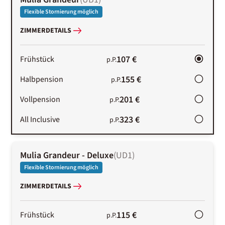
Flexible Stornierung möglich
ZIMMERDETAILS
107 €
Frühstück
p.P.
155 €
Halbpension
p.P.
201 €
Vollpension
p.P.
323 €
All Inclusive
p.P.
Mulia Grandeur - Deluxe
(
UD1
)
Flexible Stornierung möglich
ZIMMERDETAILS
115 €
Frühstück
p.P.