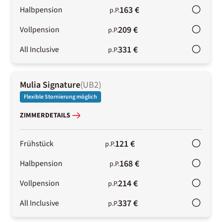
163 €
Halbpension
p.P.
209 €
Vollpension
p.P.
331 €
All Inclusive
p.P.
Mulia Signature
(
UB2
)
Flexible Stornierung möglich
ZIMMERDETAILS
121 €
Frühstück
p.P.
168 €
Halbpension
p.P.
214 €
Vollpension
p.P.
337 €
All Inclusive
p.P.