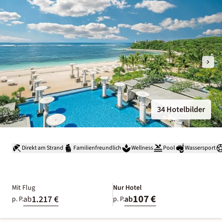
34 Hotelbilder
Direkt am Strand
Familienfreundlich
Wellness
Pool
Wassersport
Mit Flug
Nur Hotel
107 €
1.217 €
ab
ab
p. P.
p. P.