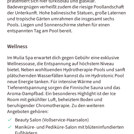
präsentiert sich hier türkisblau und glasklar.
Badevergnügen verheißt zudem die riesige Poollandschaft
der Unterkunft. Hohe balinesische Statuen, große Laternen
und tropische Gärten umrahmen die insgesamt sechs
Pools. Liegen und Sonnenschirme stehen für einen
entspannten Tag am Pool bereit.
Wellness
Im Mulia Spa erwartet dich gegen Gebühr eine exklusive
Wellnessoase, die Entspannung auf höchstem Niveau
bietet. Neben wohltuenden Hydrotherapie-Pools und sanft
plätschernden Wasserfällen kannst du im Hydrotonic Pool
neue Energie tanken. Für intensive Wärme und
Tiefenentspannung sorgen die Finnische Sauna und das
Aroma-Dampfbad. Ein besonderes Highlight ist der Ice
Room mit gekühlter Luft, beheiztem Boden und
beruhigender Chromotherapie. Zu den weiteren
Angeboten gehören:
Beauty Salon (Vollservice-Haarsalon)
Maniküre- und Pediküre-Salon mit blüteninfundierten
Fußbädern