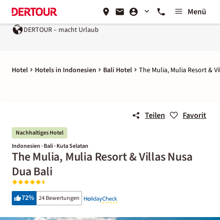
Menü
RTOUR – macht Urlaub
Ein Unternehmen der
REWE Group
Hotel
Hotels in Indonesien
Bali Hotel
The Mulia, Mulia Resort & Vi
Teilen
Favorit
Nachhaltiges Hotel
Indonesien · Bali · Kuta Selatan
The Mulia, Mulia Resort & Villas Nusa
Dua Bali
72
%
24 Bewertungen