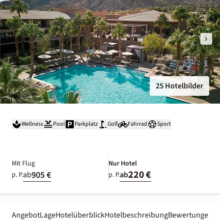
25 Hotelbilder
Wellness
Pool
Parkplatz
Golf
Fahrrad
Sport
Mit Flug
Nur Hotel
220 €
905 €
ab
ab
p. P.
p. P.
Angebot
Lage
Hotelüberblick
Hotelbeschreibung
Bewertungen