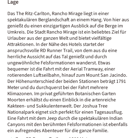
Lage
Das The Ritz-Carlton, Rancho Mirage liegt in einer
spektakulären Berglandschaft an einem Hang. Von hier aus
genießt du einen einzigartigen Ausblick auf die Berge im
Umkreis. Die Stadt Rancho Mirage ist ein beliebtes Ziel für
Urlauber aus der ganzen Welt und bietet vielfältige
Attraktionen. In der Nähe des Hotels startet der
anspruchsvolle RD Runner Trail, von dem aus du eine
herrliche Aussicht auf das Tal genießt und durch
ungewöhnliche Felsformationen wanderst. Etwas
bequemer ist die Fahrt mit der Aerial Tramway, einer
rotierenden Luftseilbahn, hinauf zum Mount San Jacindo.
Der Höhenunterschied der beiden Stationen beträgt 1791
Meter und du durchquerst bei der Fahrt mehrere
Klimazonen. Im privat geführten Botanischen Garten
Moorten erhältst du einen Einblick in die artenreiche
Kakteen- und Sukkulentenwelt. Der Joshua Tree
Nationalpark eignet sich perfekt für einen Tagesausflug.
Eine Fahrt mit dem Jeep durch die spektakulären Indian
Canyons mit den berühmten Felsformationen ist ebenfalls
ein aufregendes Abenteuer für die ganze Familie.