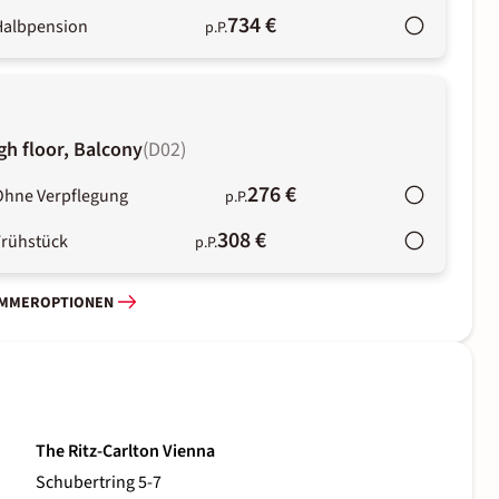
734 €
Halbpension
p.P.
gh floor, Balcony
(
D02
)
276 €
Ohne Verpflegung
p.P.
308 €
Frühstück
p.P.
IMMEROPTIONEN
The Ritz-Carlton Vienna
Schubertring 5-7