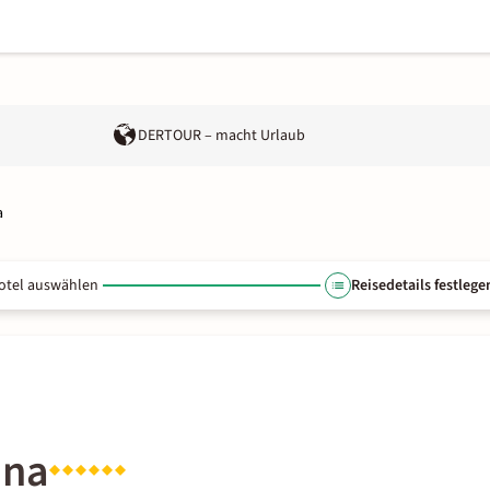
DERTOUR – macht Urlaub
a
otel auswählen
Reisedetails festlege
nna