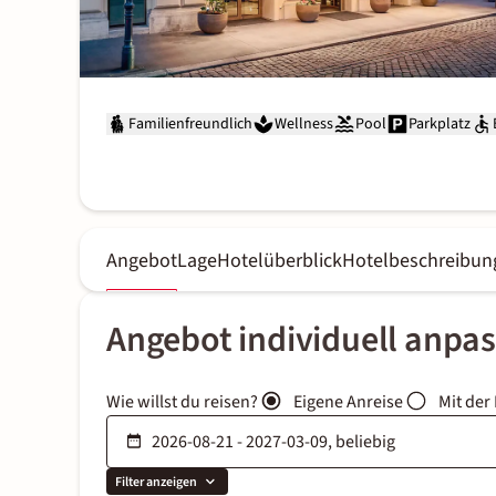
Familienfreundlich
Wellness
Pool
Parkplatz
Angebot
Lage
Hotelüberblick
Hotelbeschreibun
Angebot individuell anpa
Wie willst du reisen?
Eigene Anreise
Mit der
Filter anzeigen