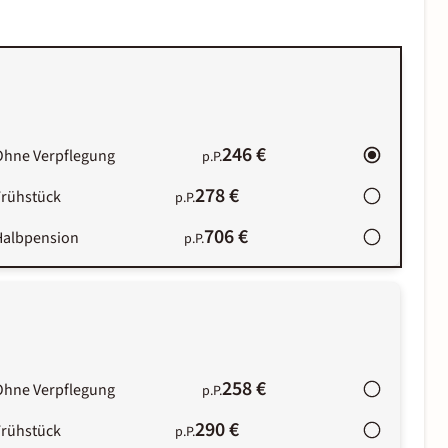
246 €
Ohne Verpflegung
p.P.
278 €
Frühstück
p.P.
706 €
Halbpension
p.P.
258 €
Ohne Verpflegung
p.P.
290 €
Frühstück
p.P.