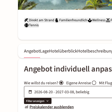
Direkt am Strand
Familienfreundlich
Wellness
Tennis
Angebot
Lage
Hotelüberblick
Hotelbeschreibun
Angebot individuell anpa
Wie willst du reisen?
Eigene Anreise
Mit Flu
Filter anzeigen
Preiskalender ausblenden