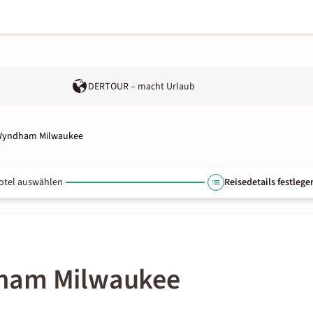
DERTOUR – macht Urlaub
 Wyndham Milwaukee
otel auswählen
Reisedetails festlege
dham Milwaukee