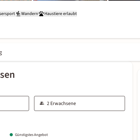
sersport
Wandern
Haustiere erlaubt
g
ssen
Günstigstes Angebot