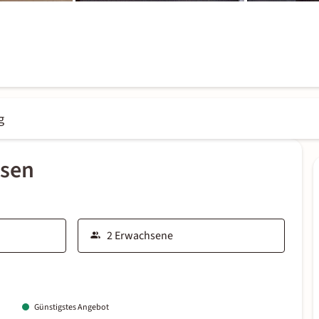
g
ssen
Günstigstes Angebot