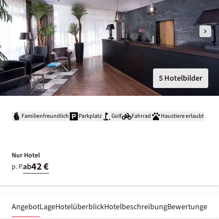
5 Hotelbilder
Familienfreundlich
Parkplatz
Golf
Fahrrad
Haustiere erlaubt
Nur Hotel
42 €
ab
p. P.
Angebot
Lage
Hotelüberblick
Hotelbeschreibung
Bewertungen