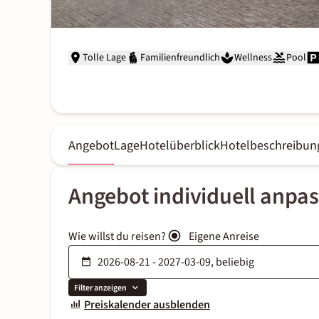
Tolle Lage
Familienfreundlich
Wellness
Pool
Angebot
Lage
Hotelüberblick
Hotelbeschreibun
Angebot individuell anpa
Wie willst du reisen?
Eigene Anreise
Filter anzeigen
Preiskalender ausblenden