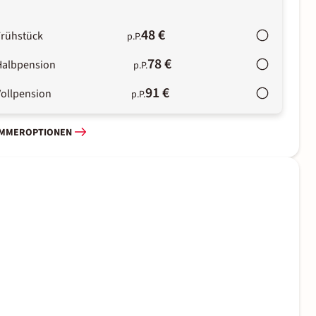
48 €
Frühstück
p.P.
78 €
Halbpension
p.P.
91 €
Vollpension
p.P.
IMMEROPTIONEN