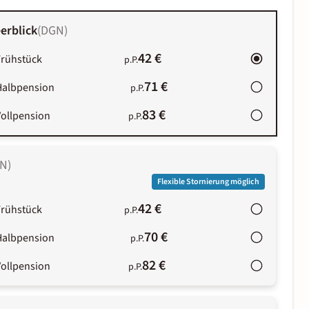
erblick
(
DGN
)
42 €
Frühstück
p.P.
71 €
Halbpension
p.P.
83 €
Vollpension
p.P.
N
)
Flexible Stornierung möglich
42 €
Frühstück
p.P.
70 €
Halbpension
p.P.
82 €
Vollpension
p.P.