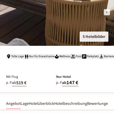
5 Hotelbilder
Tolle Lage
Nur für Erwachsene
Wellness
Pool
Parkplatz
Barriere
Mit Flug
Nur Hotel
147 €
519 €
ab
ab
p. P.
p. P.
Angebot
Lage
Hotelüberblick
Hotelbeschreibung
Bewertungen