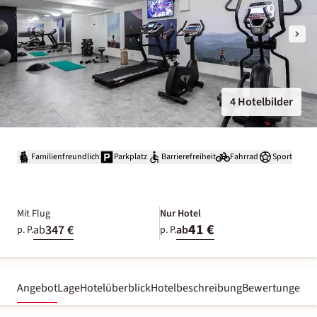
4 Hotelbilder
Familienfreundlich
Parkplatz
Barrierefreiheit
Fahrrad
Sport
Mit Flug
Nur Hotel
41 €
347 €
ab
ab
p. P.
p. P.
Angebot
Lage
Hotelüberblick
Hotelbeschreibung
Bewertungen