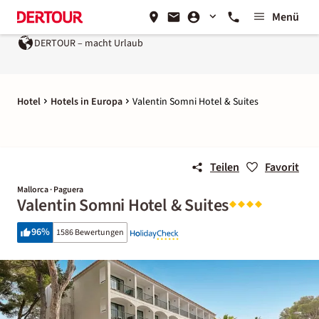
Menü
DERTOUR – macht Urlaub
Ein Unternehmen der
REWE Gr
Hotel
Hotels in Europa
Valentin Somni Hotel & Suites
Teilen
Favorit
Mallorca · Paguera
Valentin Somni Hotel & Suites
96
%
1586 Bewertungen