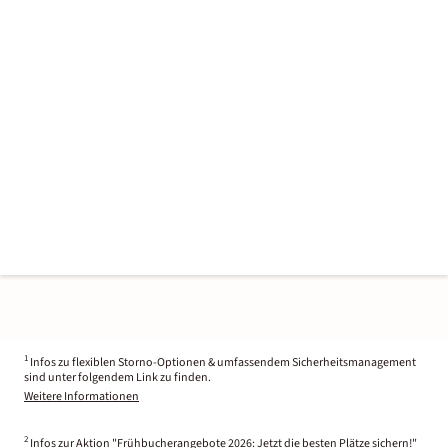
1
Infos zu flexiblen Storno-Optionen & umfassendem Sicherheitsmanagement
sind unter folgendem Link zu finden.
Weitere Informationen
2
Infos zur Aktion "Frühbucherangebote 2026: Jetzt die besten Plätze sichern!"