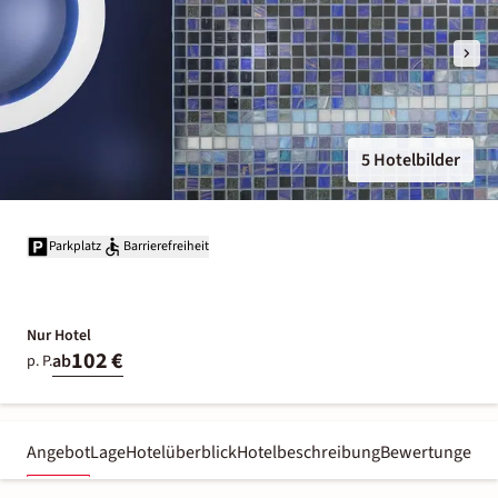
5 Hotelbilder
Parkplatz
Barrierefreiheit
Nur Hotel
102 €
ab
p. P.
Angebot
Lage
Hotelüberblick
Hotelbeschreibung
Bewertungen