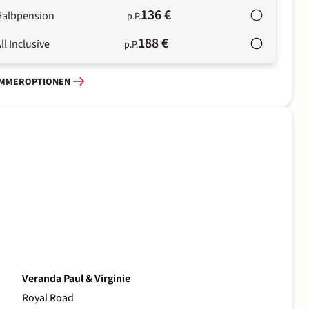
136 €
Halbpension
p.P.
188 €
ll Inclusive
p.P.
IMMEROPTIONEN
Veranda Paul & Virginie
Royal Road