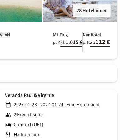
28 Hotelbilder
 WLAN
Mit Flug
Nur Hotel
112 €
1.015 €
ab
ab
p. P.
p. P.
Veranda Paul & Virginie
2027-01-23 - 2027-01-24
|
Eine Hotelnacht
2 Erwachsene
Comfort (UF1)
Halbpension