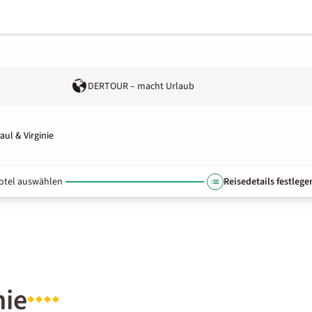
DERTOUR – macht Urlaub
aul & Virginie
otel auswählen
Reisedetails festlege
nie