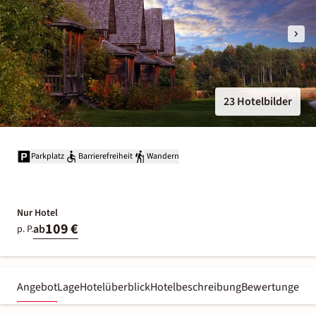
23 Hotelbilder
Parkplatz
Barrierefreiheit
Wandern
Nur Hotel
109 €
ab
p. P.
Angebot
Lage
Hotelüberblick
Hotelbeschreibung
Bewertungen