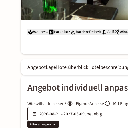
Wellness
Parkplatz
Barrierefreiheit
Golf
Wint
Angebot
Lage
Hotelüberblick
Hotelbeschreibun
Angebot individuell anpa
Wie willst du reisen?
Eigene Anreise
Mit Flu
Filter anzeigen