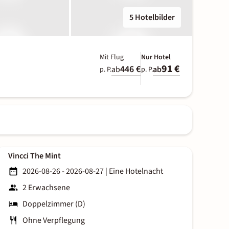
5 Hotelbilder
Mit Flug
Nur Hotel
91 €
446 €
ab
ab
p. P.
p. P.
Vincci The Mint
2026-08-26 - 2026-08-27
|
Eine Hotelnacht
2 Erwachsene
Doppelzimmer (D)
Ohne Verpflegung