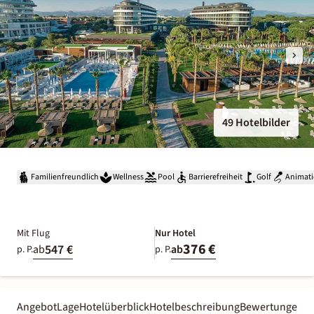
49 Hotelbilder
Familienfreundlich
Wellness
Pool
Barrierefreiheit
Golf
Animat
Mit Flug
Nur Hotel
376 €
547 €
ab
ab
p. P.
p. P.
Angebot
Lage
Hotelüberblick
Hotelbeschreibung
Bewertungen