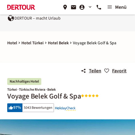
Menü
 – macht Urlaub
Ein Unternehmen der
REWE Group
Hotel
Hotel Türkei
Hotel Belek
Voyage Belek Golf & Spa
Teilen
Favorit
Nachhaltiges Hotel
Türkei · Türkische Riviera · Belek
Voyage Belek Golf & Spa
97
%
5043 Bewertungen