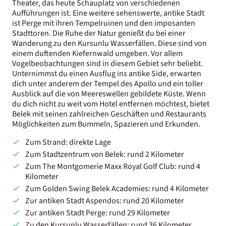
Theater, das heute Schauplatz von verschiedenen
Aufführungen ist. Eine weitere sehenswerte, antike Stadt
ist Perge mit ihren Tempelruinen und den imposanten
Stadttoren. Die Ruhe der Natur genießt du bei einer
Wanderung zu den Kursunlu Wasserfällen. Diese sind von
einem duftenden Kiefernwald umgeben. Vor allem
Vogelbeobachtungen sind in diesem Gebiet sehr beliebt.
Unternimmst du einen Ausflug ins antike Side, erwarten
dich unter anderem der Tempel des Apollo und ein toller
Ausblick auf die von Meereswellen gebildete Küste. Wenn
du dich nicht zu weit vom Hotel entfernen möchtest, bietet
Belek mit seinen zahlreichen Geschäften und Restaurants
Möglichkeiten zum Bummeln, Spazieren und Erkunden.
Zum Strand: direkte Lage
Zum Stadtzentrum von Belek: rund 2 Kilometer
Zum The Montgomerie Maxx Royal Golf Club: rund 4
Kilometer
Zum Golden Swing Belek Academies: rund 4 Kilometer
Zur antiken Stadt Aspendos: rund 20 Kilometer
Zur antiken Stadt Perge: rund 29 Kilometer
Zu den Kursunlu Wasserfällen: rund 36 Kilometer